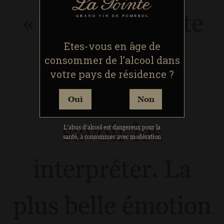
« Le terroir dicte
Etes-vous en âge de
ses lois mais
consommer de l’alcool dans
votre pays de résidence ?
l’homme doit
Oui
Non
savoir les
L’abus d’alcool est dangereux pour la
santé, à consommer avec modération
interpréter. La
plus belle émotion